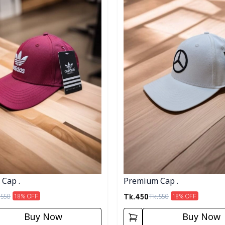
Cap .
Premium Cap .
Tk.
450
.
550
Tk.
550
18
% OFF
18
% OFF
Buy Now
Buy Now