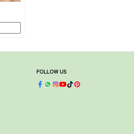
FOLLOW US
s